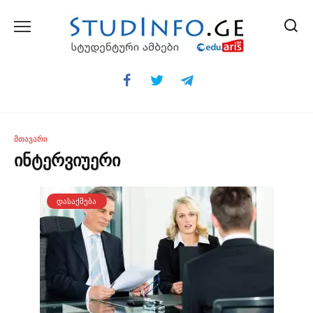
Skip
to
content
ᲛᲗᲐᲕᲐᲠᲘ
ინტერვიუერი
ᲓᲐᲡᲐᲥᲛᲔᲑᲐ