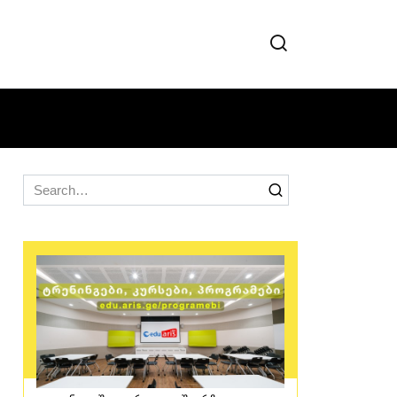
Search
for: