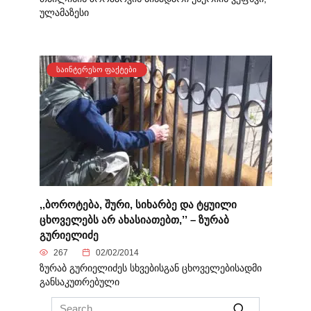
ულამაზესი
ᲡᲐᲘᲜᲢᲔᲠᲔᲡᲝ ᲤᲐᲥᲢᲔᲑᲘ
,,ბოროტება, შური, სიხარბე და ტყუილი
ცხოველებს არ ახასიათებთ,’’ – ზურაბ
გურიელიძე
267
02/02/2014
ზურაბ გურიელიძეს სხვებისგან ცხოველებისადმი
განსაკუთრებული
Search