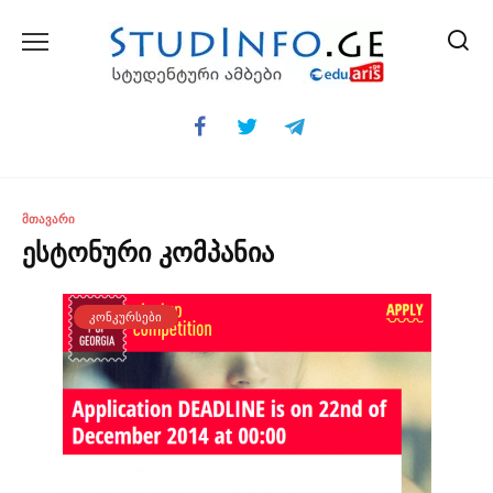
Skip
to
content
ᲛᲗᲐᲕᲐᲠᲘ
ესტონური კომპანია
ᲙᲝᲜᲙᲣᲠᲡᲔᲑᲘ