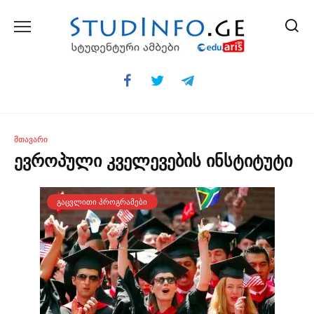
Skip
to
content
ᲛᲗᲐᲕᲐᲠᲘ
ევროპული კველევების ინსტიტუტი
ᲒᲐᲪᲕᲚᲘᲗᲘ ᲞᲠᲝᲒᲠᲐᲛᲔᲑᲘ