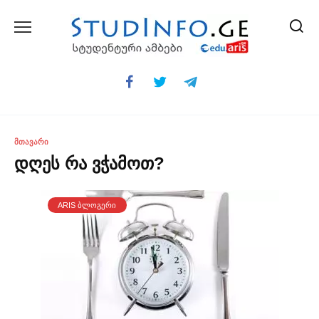
Skip
to
content
ᲛᲗᲐᲕᲐᲠᲘ
დღეს რა ვჭამოთ?
ARIS ᲑᲚᲝᲒᲔᲠᲘ