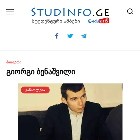
Skip
to
content
ᲛᲗᲐᲕᲐᲠᲘ
გიორგი ბენაშვილი
ᲒᲐᲜᲐᲗᲚᲔᲑᲐ