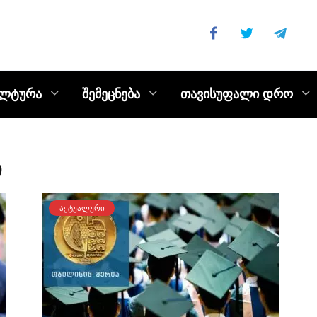
ულტურა
შემეცნება
თავისუფალი დრო
ი
ᲐᲥᲢᲣᲐᲚᲣᲠᲘ