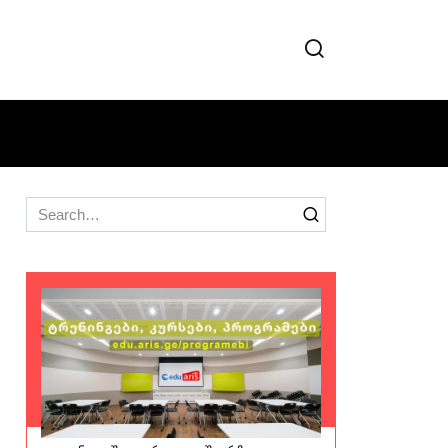
Search
for: