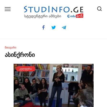
Skip
to
content
ᲛᲗᲐᲕᲐᲠᲘ
ასინქრონი
ᲙᲣᲚᲢᲣᲠᲐ