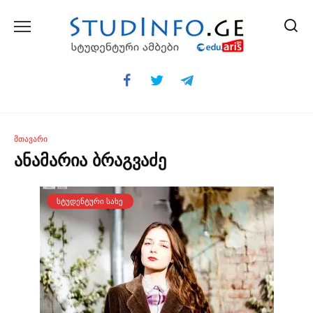
Skip
to
content
ᲛᲗᲐᲕᲐᲠᲘ
ანამარია ბრაგვაძე
ᲡᲢᲣᲓᲔᲜᲢᲣᲠᲘ ᲡᲐᲮᲔ