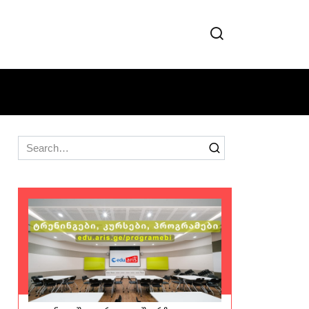
Search
for: