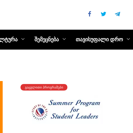
ულტურა
შემეცნება
თავისუფალი დრო
ᲒᲐᲪᲕᲚᲘᲗᲘ ᲞᲠᲝᲒᲠᲐᲛᲔᲑᲘ