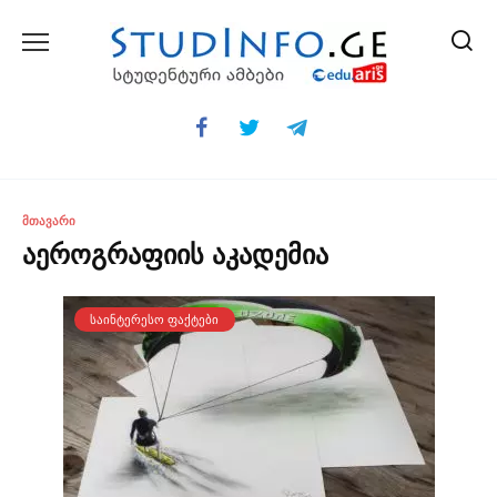
Skip
to
content
ᲛᲗᲐᲕᲐᲠᲘ
აეროგრაფიის აკადემია
ᲡᲐᲘᲜᲢᲔᲠᲔᲡᲝ ᲤᲐᲥᲢᲔᲑᲘ