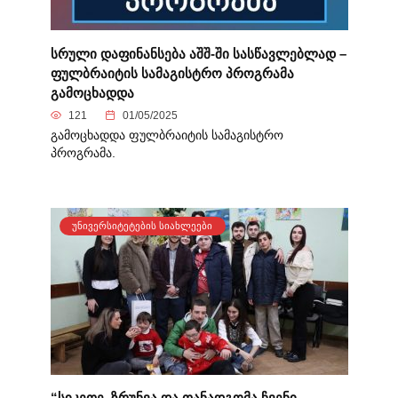
სრული დაფინანსება აშშ-ში სასწავლებლად –
ფულბრაიტის სამაგისტრო პროგრამა
გამოცხადდა
121
01/05/2025
გამოცხადდა ფულბრაიტის სამაგისტრო
პროგრამა.
ᲣᲜᲘᲕᲔᲠᲡᲘᲢᲔᲢᲔᲑᲘᲡ ᲡᲘᲐᲮᲚᲔᲔᲑᲘ
“სიკეთე, ზრუნვა და თანადგომა ჩვენი