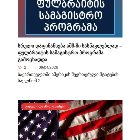
სრული დაფინანსება აშშ-ში სასწავლებლად –
ფულბრაიტის სამაგისტრო პროგრამა
გამოცხადდა
2
09/04/2026
საქართველოში ამერიკის შეერთებული შტატების
საელჩომ 2
ᲒᲐᲪᲕᲚᲘᲗᲘ ᲞᲠᲝᲒᲠᲐᲛᲔᲑᲘ