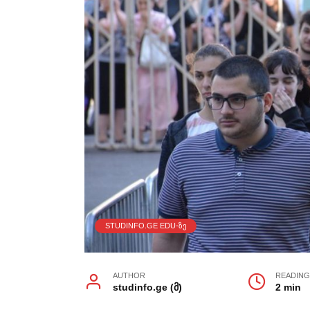
STUDINFO.GE EDU-ᲖᲔ
AUTHOR
READIN
studinfo.ge (მ)
2 min