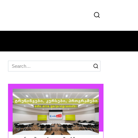
Search
for: