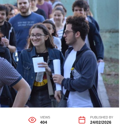
G
VIEWS
PUBLISHED BY
404
24/02/2026