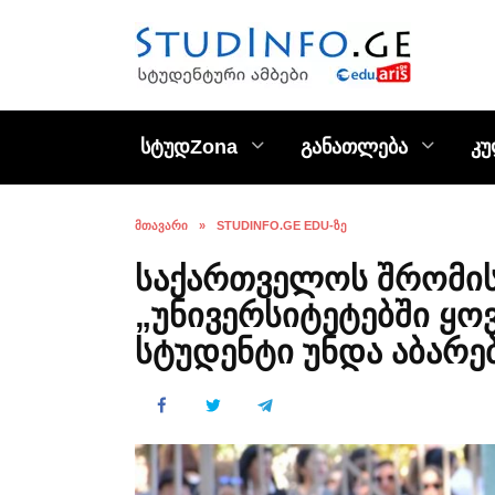
Skip
to
content
სტუდZona
განათლება
კ
ᲛᲗᲐᲕᲐᲠᲘ
»
STUDINFO.GE EDU-ᲖᲔ
საქართველოს შრომის
„უნივერსიტეტებში ყ
სტუდენტი უნდა აბარე