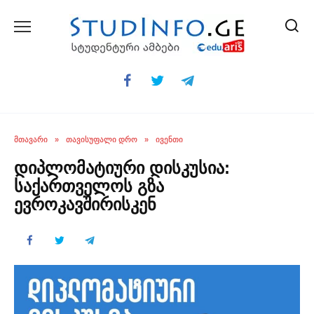
Skip
to
content
ᲛᲗᲐᲕᲐᲠᲘ
»
ᲗᲐᲕᲘᲡᲣᲤᲐᲚᲘ ᲓᲠᲝ
»
ᲘᲕᲔᲜᲗᲘ
დიპლომატიური დისკუსია:
საქართველოს გზა
ევროკავშირისკენ