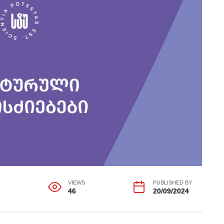
G
VIEWS
PUBLISHED BY
46
20/09/2024