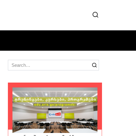
Search
for: