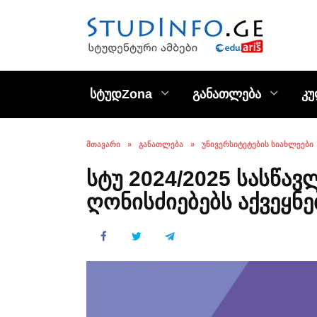
Skip
to
content
სტუდZona
განათლება
კ
ᲛᲗᲐᲕᲐᲠᲘ
»
ᲒᲐᲜᲐᲗᲚᲔᲑᲐ
»
ᲣᲜᲘᲕᲔᲠᲡᲘᲢᲔᲢᲔᲑᲘᲡ ᲡᲘᲐᲮᲚᲔᲔᲑᲘ
სტუ 2024/2025 სასწ
ღონისძიებებს აქვეყნე