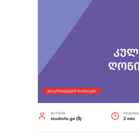
ᲣᲜᲘᲕᲔᲠᲡᲘᲢᲔᲢᲔᲑᲘᲡ ᲡᲘᲐᲮᲚᲔᲔᲑᲘ
AUTHOR
READIN
studinfo.ge (ზ)
2 min