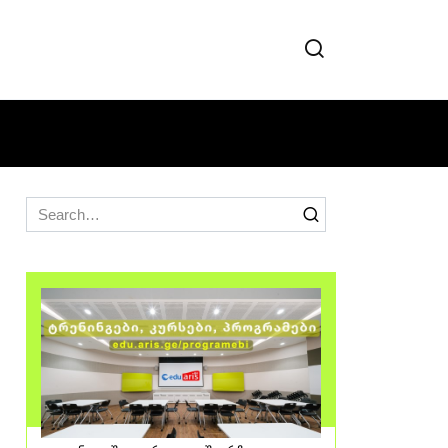
Search
for: