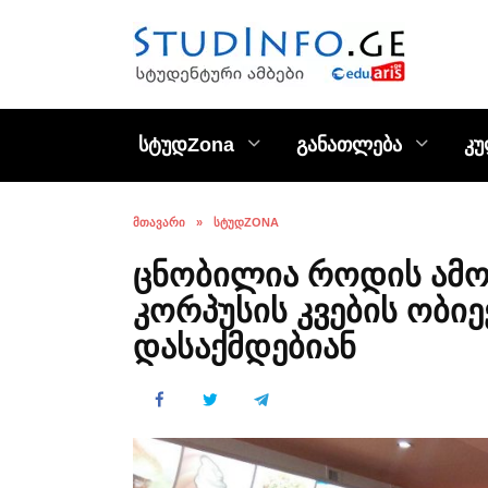
Skip
to
content
სტუდZona
განათლება
კ
ᲛᲗᲐᲕᲐᲠᲘ
»
ᲡᲢᲣᲓZONA
ცნობილია როდის ამო
კორპუსის კვების ობიე
დასაქმდებიან