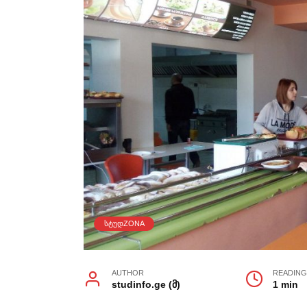
ᲡᲢᲣᲓZONA
AUTHOR
READIN
studinfo.ge (მ)
1 min