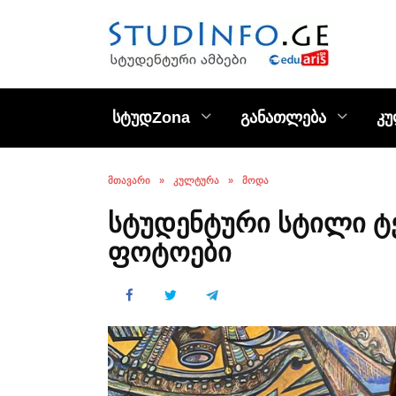
Skip
to
content
სტუდZona
განათლება
კ
ᲛᲗᲐᲕᲐᲠᲘ
»
ᲙᲣᲚᲢᲣᲠᲐ
»
ᲛᲝᲓᲐ
სტუდენტური სტილი ტე
ფოტოები