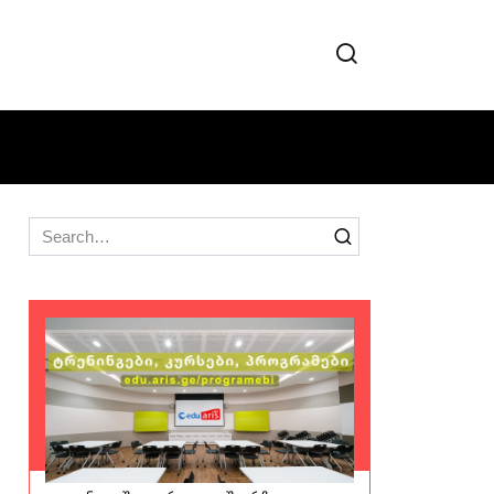
Search
for: