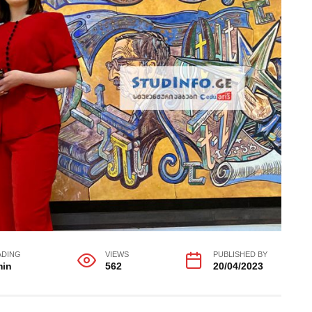
ADING
VIEWS
PUBLISHED BY
min
562
20/04/2023