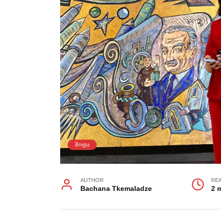
ᲛᲝᲓᲐ
AUTHOR
RE
Bachana Tkemaladze
2 