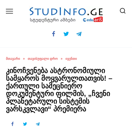
Skip
to
content
ᲛᲗᲐᲕᲐᲠᲘ
»
ᲗᲐᲕᲘᲡᲣᲤᲐᲚᲘ ᲓᲠᲝ
»
ᲘᲕᲔᲜᲗᲘ
კინოჩვენება ასტრონომიული
სამყაროს მოყვარულთათვის! –
ქართული სამეცნიერო
დოკუმენტური ფილმის, „ჩვენი
პლანეტარული სისტემის
ვარსკვლავი“ პრემიერა