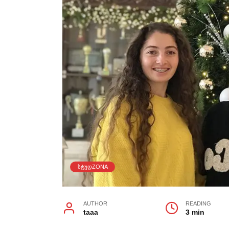
ᲡᲢᲣᲓZONA
AUTHOR
READING
taaa
3 min