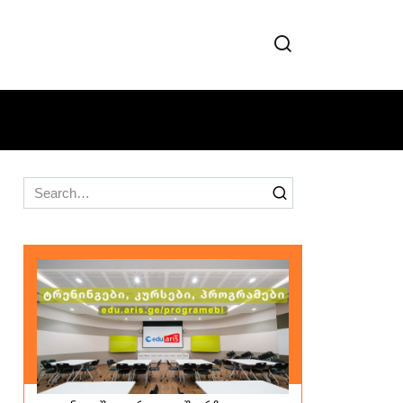
Search
for: