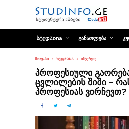
Skip
to
content
სტუდZona
განათლება
კ
ᲛᲗᲐᲕᲐᲠᲘ
»
ᲡᲢᲣᲓZONA
»
ᲘᲜᲢᲔᲠᲕᲘᲣ
პროფესიული გაორებ
ცვლილების შიში – რა
პროფესიას ვირჩევთ?