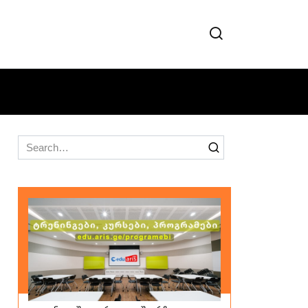
Search
for: