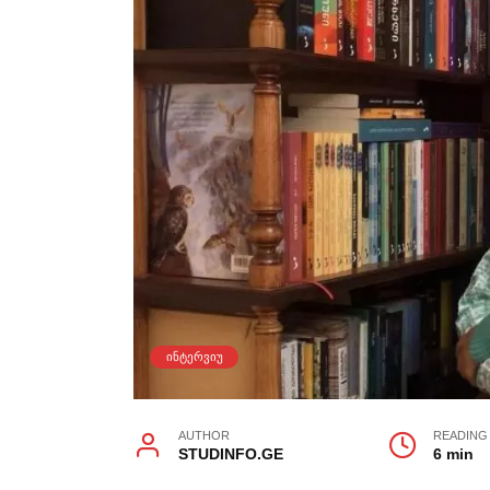
ᲘᲜᲢᲔᲠᲕᲘᲣ
AUTHOR
READING
STUDINFO.GE
6 min