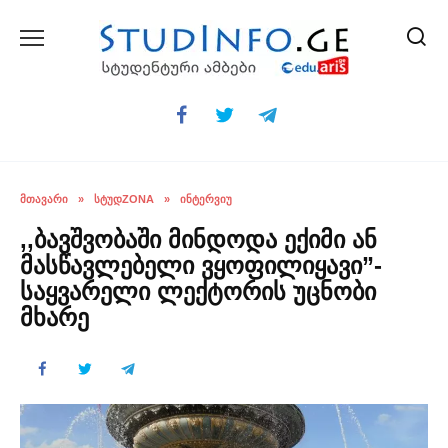
Skip
to
content
ᲛᲗᲐᲕᲐᲠᲘ
»
ᲡᲢᲣᲓZONA
»
ᲘᲜᲢᲔᲠᲕᲘᲣ
,,ბავშვობაში მინდოდა ექიმი ან
მასწავლებელი ვყოფილიყავი”-
საყვარელი ლექტორის უცნობი
მხარე