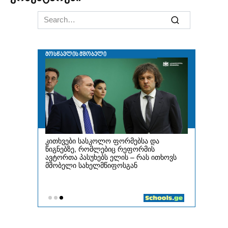
Search
for: