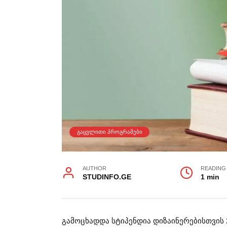
ᲒᲐᲪᲕᲚᲘᲗᲘ ᲞᲠᲝᲒᲠᲐᲛᲔᲑᲘ
AUTHOR
READING
STUDINFO.GE
1 min
გამოცხადდა სტიპენდია დიზაინერებისთვის 202