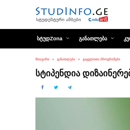
Skip
to
content
სტუდZona
განათლება
კ
ᲛᲗᲐᲕᲐᲠᲘ
»
ᲒᲐᲜᲐᲗᲚᲔᲑᲐ
»
ᲒᲐᲪᲕᲚᲘᲗᲘ ᲞᲠᲝᲒᲠᲐᲛᲔᲑᲘ
სტიპენდია დიზაინერე