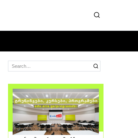
Search
for: