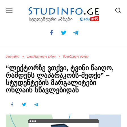
Skip
to
content
ᲛᲗᲐᲕᲐᲠᲘ
»
ᲗᲐᲕᲘᲡᲣᲤᲐᲚᲘ ᲓᲠᲝ
»
ᲛᲮᲘᲐᲠᲣᲚᲘ ᲘᲜᲤᲝ
“ლექტორზე ვთქვი, ტვინი წაიღო,
რამდენს ლაპარაკობს-მეთქი” –
სტუდენტების მარგალიტები
ონლაინ სწავლებიდან