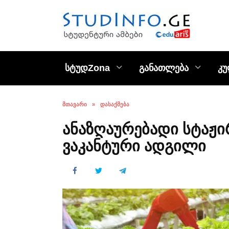
Skip
to
content
სტუდZona
განათლება
კ
ᲛᲗᲐᲕᲐᲠᲘ
»
ᲓᲐᲡᲐᲥᲛᲔᲑᲐ
ანაზღაურებადი სტაჟი
ვაკანტური ადგილი