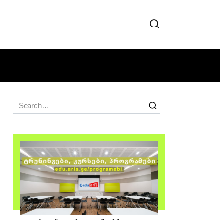
Search
for: