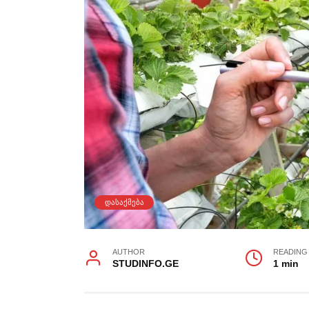
ᲓᲐᲡᲐᲥᲛᲔᲑᲐ
AUTHOR
READING
STUDINFO.GE
1 min