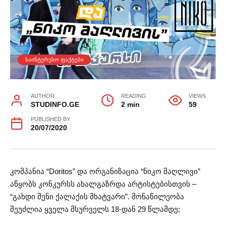
ᲡᲐᲘᲜᲢᲔᲠᲔᲡᲝ ᲤᲐᲥᲢᲔᲑᲘ
AUTHOR
READING
VIEWS
STUDINFO.GE
2 min
59
PUBLISHED BY
20/07/2020
კომპანია “Doritos” და ორგანიზაცია “ნიკო მაღლივი”
აწყობს კონკურსს ახალგაზრდა არტისტებისთვის –
“გახდი შენი ქალაქის მხატვარი”. მონაწილეობა
შეუძლია ყველა მსურველს 18-დან 29 წლამდე;