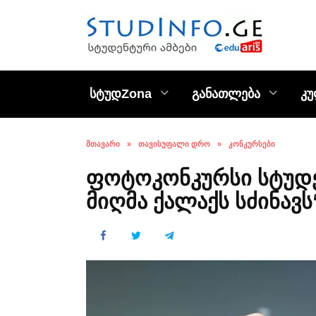
Skip
to
content
სტუდZona
განათლება
კ
ᲛᲗᲐᲕᲐᲠᲘ
»
ᲗᲐᲕᲘᲡᲣᲤᲐᲚᲘ ᲓᲠᲝ
»
ᲙᲝᲜᲙᲣᲠᲡᲔᲑᲘ
ფოტოკონკურსი სტუდე
მიღმა ქალაქს სძინავს