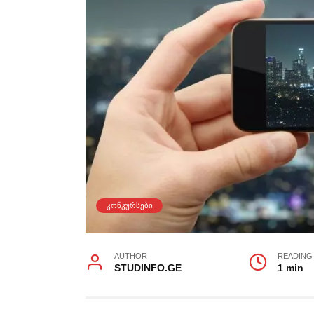
ᲙᲝᲜᲙᲣᲠᲡᲔᲑᲘ
AUTHOR
READING
STUDINFO.GE
1 min