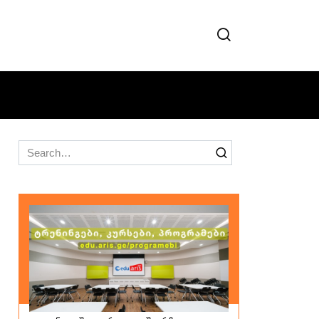
Search
for: