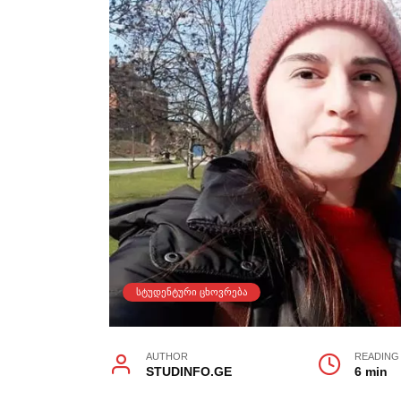
ᲡᲢᲣᲓᲔᲜᲢᲣᲠᲘ ᲪᲮᲝᲕᲠᲔᲑᲐ
AUTHOR
READING
STUDINFO.GE
6 min