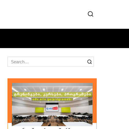
Search
for: