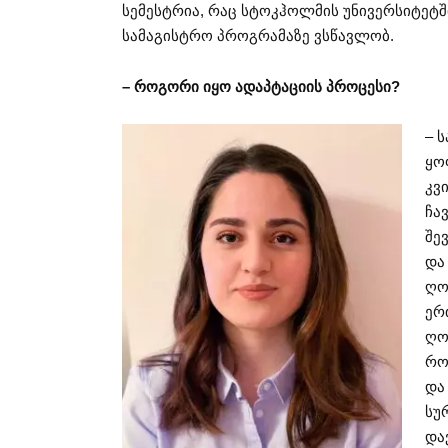
სემესტრია, რაც სტოკჰოლმის უნივერსიტეტ
სამაგისტრო პროგრამაზე ვსწავლობ.
– როგორი იყო ადაპტაციის პროცესი?
– 
ყო
კვ
ჩა
შე
და
ღო
ერ
ღო
რო
და
სუ
და