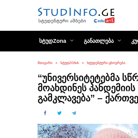
Skip
to
content
სტუდZona
განათლება
კ
ᲛᲗᲐᲕᲐᲠᲘ
»
ᲡᲢᲣᲓZONA
»
ᲡᲢᲣᲓᲔᲜᲢᲣᲠᲘ ᲪᲮᲝᲕᲠᲔᲑᲐ
“უნივერსიტეტებმა ს
მოახდინეს პანდემიის
გამკლავება” – ქართვ