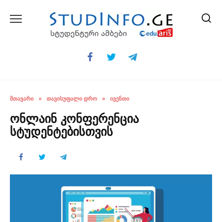
Skip
to
content
ᲛᲗᲐᲕᲐᲠᲘ
»
ᲗᲐᲕᲘᲡᲣᲤᲐᲚᲘ ᲓᲠᲝ
»
ᲘᲕᲔᲜᲗᲘ
ონლაინ კონფერენცია
სტუდენტებისთვის