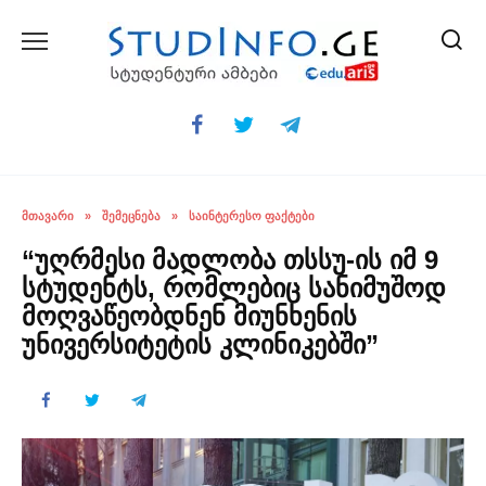
Skip
to
content
ᲛᲗᲐᲕᲐᲠᲘ
»
ᲨᲔᲛᲔᲪᲜᲔᲑᲐ
»
ᲡᲐᲘᲜᲢᲔᲠᲔᲡᲝ ᲤᲐᲥᲢᲔᲑᲘ
“უღრმესი მადლობა თსსუ-ის იმ 9
სტუდენტს, რომლებიც სანიმუშოდ
მოღვაწეობდნენ მიუნხენის
უნივერსიტეტის კლინიკებში”