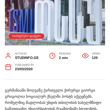
ᲡᲐᲘᲜᲢᲔᲠᲔᲡᲝ ᲤᲐᲥᲢᲔᲑᲘ
AUTHOR
READING
VIEWS
STUDINFO.GE
2 min
120
PUBLISHED BY
23/03/2020
გერმანიაში
მოღვაწე ქართველი ქირურგი გიორგი
გრიგოლია სოციალურ ქსელში პოსტს აქვეყნებს,
რომელშიც მადლობას უხდის თბილისის სახელმწიფო
სამედიცინო უნივერსიტეტის რეამდენიმე სტუდენტს.