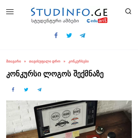
Skip
to
content
ᲛᲗᲐᲕᲐᲠᲘ
»
ᲗᲐᲕᲘᲡᲣᲤᲐᲚᲘ ᲓᲠᲝ
»
ᲙᲝᲜᲙᲣᲠᲡᲔᲑᲘ
კონკურსი ლოგოს შექმნაზე