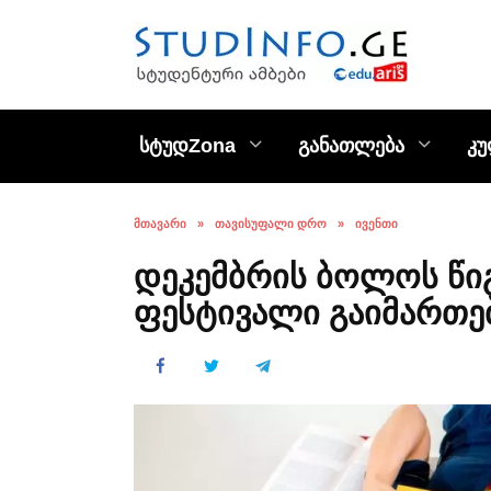
Skip
to
content
სტუდZona
განათლება
კ
ᲛᲗᲐᲕᲐᲠᲘ
»
ᲗᲐᲕᲘᲡᲣᲤᲐᲚᲘ ᲓᲠᲝ
»
ᲘᲕᲔᲜᲗᲘ
დეკემბრის ბოლოს წი
ფესტივალი გაიმართე