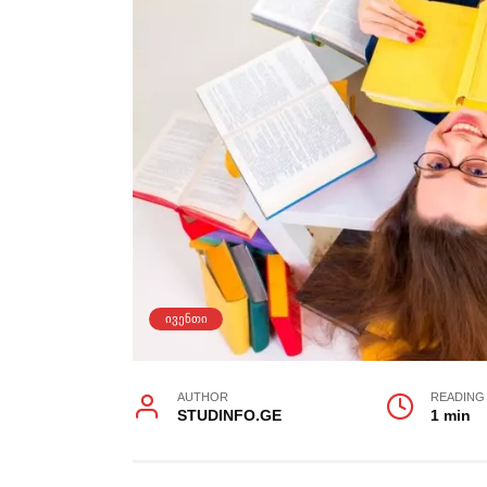
ᲘᲕᲔᲜᲗᲘ
AUTHOR
READING
STUDINFO.GE
1 min