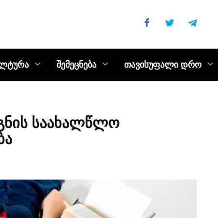
ულტურა
შემეცნება
თავისუფალი დრო
გნის საახალწლო
ბა