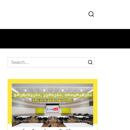
Search
for: