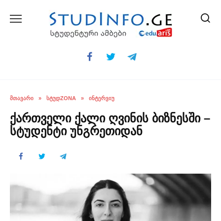
Skip
to
content
ᲛᲗᲐᲕᲐᲠᲘ
»
ᲡᲢᲣᲓZONA
»
ᲘᲜᲢᲔᲠᲕᲘᲣ
ქართველი ქალი ღვინის ბიზნესში –
სტუდენტი უნგრეთიდან