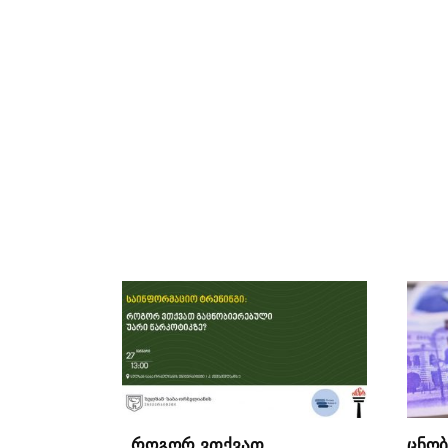
„როგორ ვთქვათ
ცნობ