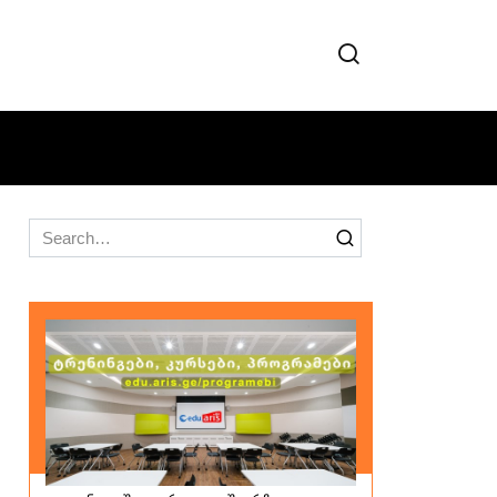
Search
for: