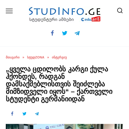
Skip
to
content
ᲛᲗᲐᲕᲐᲠᲘ
»
ᲡᲢᲣᲓZONA
»
ᲘᲜᲢᲔᲠᲕᲘᲣ
„ყველა ცდილობს კარგი ქულა
ჰქონდეს, რადგან
დამსაქმებლისთვის შეიძლება
მიმზიდველი იყოს“ – ქართველი
სტუდენტი გერმანიიდან