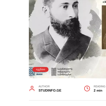
ᲘᲕᲔᲜᲗᲘ
AUTHOR
READING
STUDINFO.GE
2 min