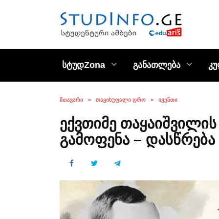
Skip
to
content
სტუდZona
განათლება
კ
ᲛᲗᲐᲕᲐᲠᲘ
»
ᲗᲐᲕᲘᲡᲣᲤᲐᲚᲘ ᲓᲠᲝ
»
ᲘᲕᲔᲜᲗᲘ
ექვთიმე თაყაიშვილის
გამოფენა – დასწრება