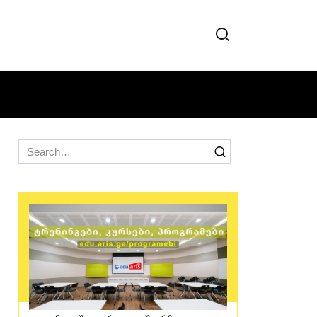
Search
for: