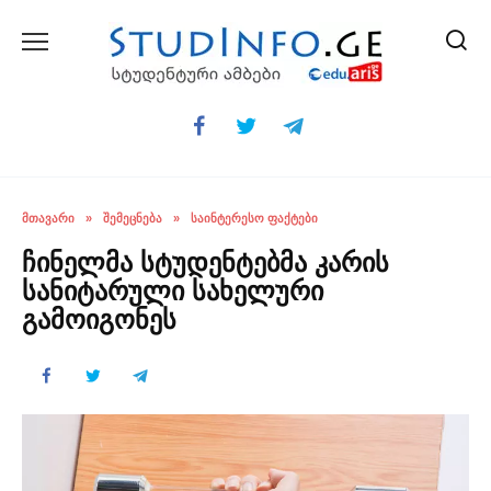
Skip
to
content
ᲛᲗᲐᲕᲐᲠᲘ
»
ᲨᲔᲛᲔᲪᲜᲔᲑᲐ
»
ᲡᲐᲘᲜᲢᲔᲠᲔᲡᲝ ᲤᲐᲥᲢᲔᲑᲘ
ჩინელმა სტუდენტებმა კარის
სანიტარული სახელური
გამოიგონეს