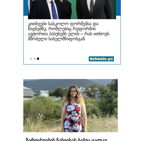
„ჩარიცხვების ნახვისას ბაბუა ცალკე