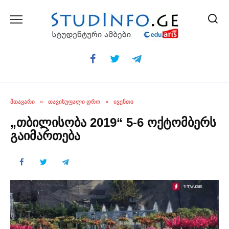
Skip
to
content
ᲛᲗᲐᲕᲐᲠᲘ
»
ᲗᲐᲕᲘᲡᲣᲤᲐᲚᲘ ᲓᲠᲝ
»
ᲘᲕᲔᲜᲗᲘ
„თბილისობა 2019“ 5-6 ოქტომბერს
გაიმართება