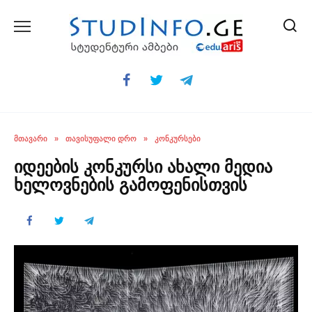
Skip
to
content
ᲛᲗᲐᲕᲐᲠᲘ
»
ᲗᲐᲕᲘᲡᲣᲤᲐᲚᲘ ᲓᲠᲝ
»
ᲙᲝᲜᲙᲣᲠᲡᲔᲑᲘ
იდეების კონკურსი ახალი მედია
ხელოვნების გამოფენისთვის