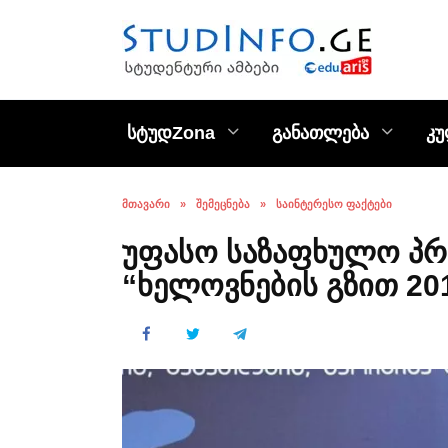
Skip
to
content
სტუდZona
განათლება
კ
ᲛᲗᲐᲕᲐᲠᲘ
»
ᲨᲔᲛᲔᲪᲜᲔᲑᲐ
»
ᲡᲐᲘᲜᲢᲔᲠᲔᲡᲝ ᲤᲐᲥᲢᲔᲑᲘ
უფასო საზაფხულო პრ
“ხელოვნების გზით 20