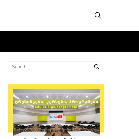
Search
for: