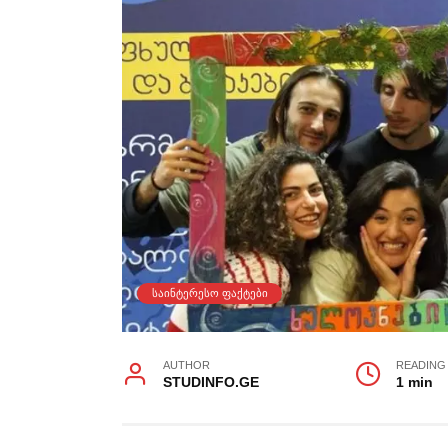
ᲡᲐᲘᲜᲢᲔᲠᲔᲡᲝ ᲤᲐᲥᲢᲔᲑᲘ
AUTHOR
READING
STUDINFO.GE
1 min