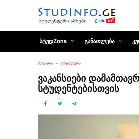
Skip
to
content
სტუდZona
განათლება
კ
ᲛᲗᲐᲕᲐᲠᲘ
»
ᲐᲥᲢᲣᲐᲚᲣᲠᲘ
ვაკანსიები დამამთავ
სტუდენტებისთვის