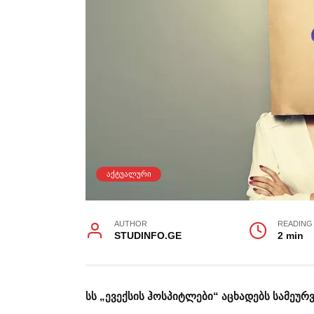
ᲐᲥᲢᲣᲐᲚᲣᲠᲘ
AUTHOR
READING
STUDINFO.GE
2 min
სს „ევექსის ჰოსპიტლები“ აცხადებს სამეურვ