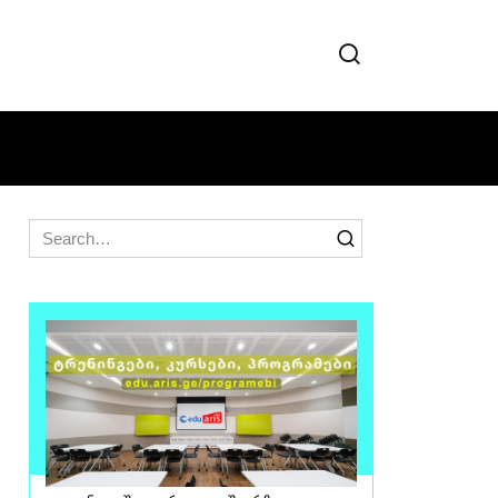
Search
for: