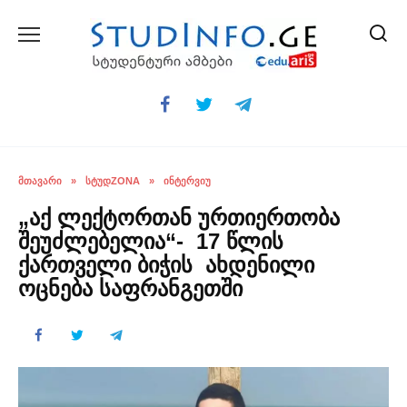
Skip
to
content
ᲛᲗᲐᲕᲐᲠᲘ
»
ᲡᲢᲣᲓZONA
»
ᲘᲜᲢᲔᲠᲕᲘᲣ
„აქ ლექტორთან ურთიერთობა
შეუძლებელია“- 17 წლის
ქართველი ბიჭის ახდენილი
ოცნება საფრანგეთში