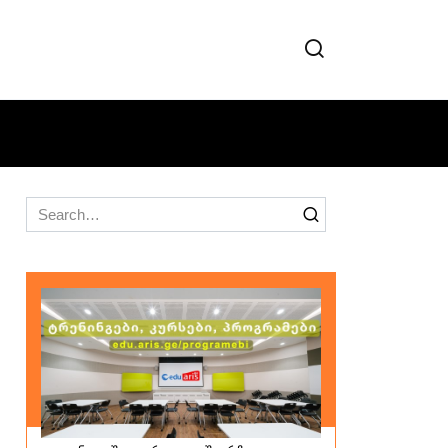
Search
for: