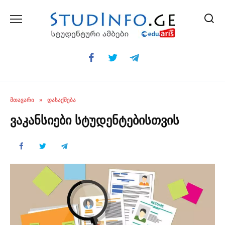
Skip
to
content
ᲛᲗᲐᲕᲐᲠᲘ
»
ᲓᲐᲡᲐᲥᲛᲔᲑᲐ
ვაკანსიები სტუდენტებისთვის