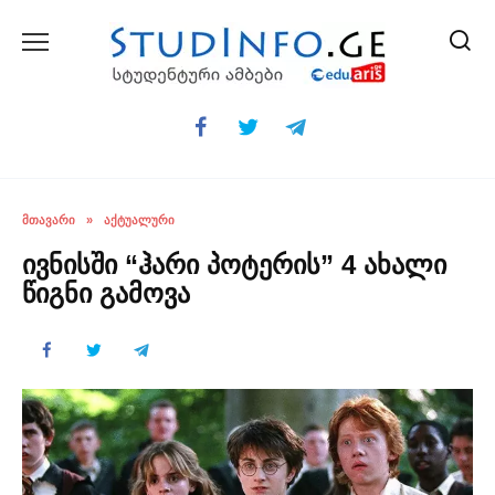
Skip
to
content
ᲛᲗᲐᲕᲐᲠᲘ
»
ᲐᲥᲢᲣᲐᲚᲣᲠᲘ
ივნისში “ჰარი პოტერის” 4 ახალი
წიგნი გამოვა