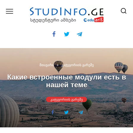
Skip
to
content
ᲛᲗᲐᲕᲐᲠᲘ
»
ᲙᲐᲢᲔᲒᲝᲠᲘᲘᲡ ᲒᲐᲠᲔᲨᲔ
Какие встроенные модули есть в
нашей теме
ᲙᲐᲢᲔᲒᲝᲠᲘᲘᲡ ᲒᲐᲠᲔᲨᲔ