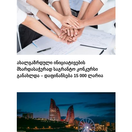
ახალგაზრდული ინიციატივების
მხარდასაჭერად საგრანტო კონკურსი
განახლდა – დაფინანსება 15 000 ლარია