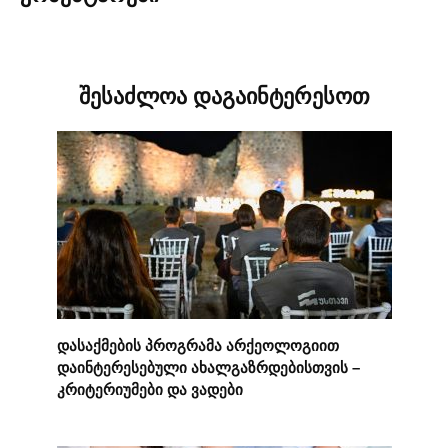
შესაძლოა დაგაინტერესოთ
დასაქმების პროგრამა არქეოლოგიით
დაინტერესებული ახალგაზრდებისთვის –
კრიტერიუმები და ვადები