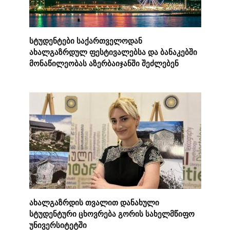
სტუდენტები საქართველოდან
ახალგაზრდულ ფესტივალებსა და ბანაკებში
მონაწილეობას აზერბაიჯანში შეძლებენ
ახალგაზრდის თვალით დანახული
სტუდენტური ცხოვრება გორის სახელმწიფო
უნივერსიტეტში