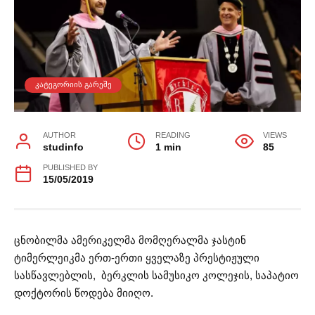
ᲙᲐᲢᲔᲒᲝᲠᲘᲘᲡ ᲒᲐᲠᲔᲨᲔ
AUTHOR
READING
VIEWS
studinfo
1 min
85
PUBLISHED BY
15/05/2019
ცნობილმა ამერიკელმა მომღერალმა ჯასტინ
ტიმერლეიკმა ერთ-ერთი ყველაზე პრესტიჟული
სასწავლებლის, ბერკლის სამუსიკო კოლეჯის, საპატიო
დოქტორის წოდება მიიღო.