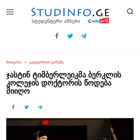
Skip
to
content
ᲛᲗᲐᲕᲐᲠᲘ
»
ᲙᲐᲢᲔᲒᲝᲠᲘᲘᲡ ᲒᲐᲠᲔᲨᲔ
ჯასტინ ტიმბერლეიკმა ბერკლის
კოლეჯის დოქტორის წოდება
მიიღო