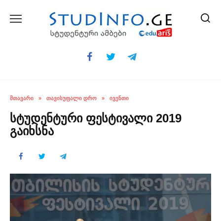
Skip
to
content
ᲛᲗᲐᲕᲐᲠᲘ
»
ᲗᲐᲕᲘᲡᲣᲤᲐᲚᲘ ᲓᲠᲝ
»
ᲘᲕᲔᲜᲗᲘ
სტუდენტური ფესტივალი 2019
გაიხსნა